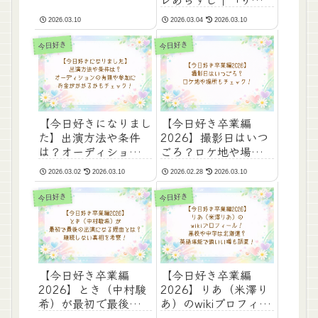
グ告白と”ドキドキし
すけくんが上になっ
ない”衝撃発言！さわ×
2026.03.10
2026.03.04
2026.03.10
た」あやな衝撃発言と
はるとに何が起きた？
フライング告白は一体
今日好き
今日好き
誰？
【今日好きになりまし
【今日好き卒業編
た】出演方法や条件
2026】撮影日はいつ
は？オーディションの
ごろ？ロケ地や場所も
有無や参加にお金がか
チェック！
2026.03.02
2026.03.10
2026.02.28
2026.03.10
かるかもチェック！
今日好き
今日好き
【今日好き卒業編
【今日好き卒業編
2026】とき（中村駿
2026】りあ（米澤り
希）が最初で最後の出
あ）のwikiプロフィー
演になる理由とは？継
ル！高校や中学は北海