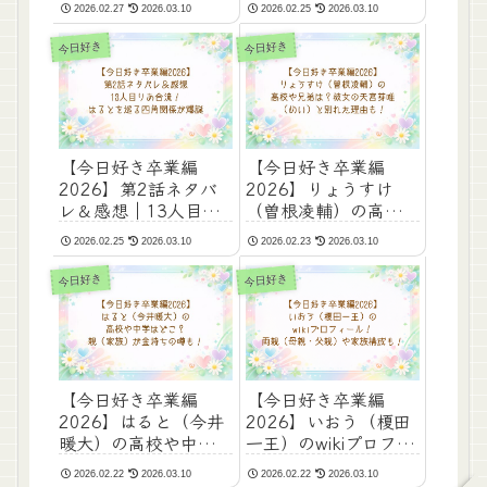
2026.02.27
2026.03.10
2026.02.25
2026.03.10
続しない真相を考察！
道？英語堪能で頭いい
噂も調査！
今日好き
今日好き
【今日好き卒業編
【今日好き卒業編
2026】第2話ネタバ
2026】りょうすけ
レ＆感想｜13人目り
（曽根凌輔）の高校や
あ合流！はるとを巡る
兄弟は？彼女の天宮芽
2026.02.25
2026.03.10
2026.02.23
2026.03.10
四角関係が爆誕
唯（めい）と別れた理
由も！
今日好き
今日好き
【今日好き卒業編
【今日好き卒業編
2026】はると（今井
2026】いおう（榎田
暖大）の高校や中学は
一王）のwikiプロフィ
どこ？親（家族）が金
ール！両親（母親・父
2026.02.22
2026.03.10
2026.02.22
2026.03.10
持ちの噂も！
親）や家族構成も！